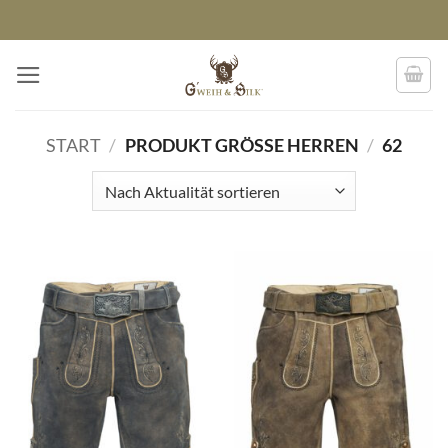
Zum
Inhalt
springen
START
/
PRODUKT GRÖSSE HERREN
/
62