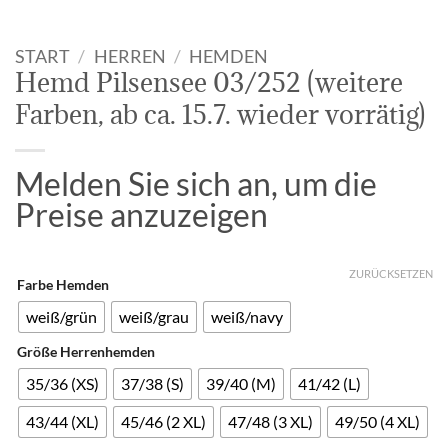
START
/
HERREN
/
HEMDEN
Hemd Pilsensee 03/252 (weitere
Farben, ab ca. 15.7. wieder vorrätig)
Melden Sie sich an, um die
Preise anzuzeigen
ZURÜCKSETZEN
Farbe Hemden
weiß/grün
weiß/grau
weiß/navy
Größe Herrenhemden
35/36 (XS)
37/38 (S)
39/40 (M)
41/42 (L)
43/44 (XL)
45/46 (2 XL)
47/48 (3 XL)
49/50 (4 XL)