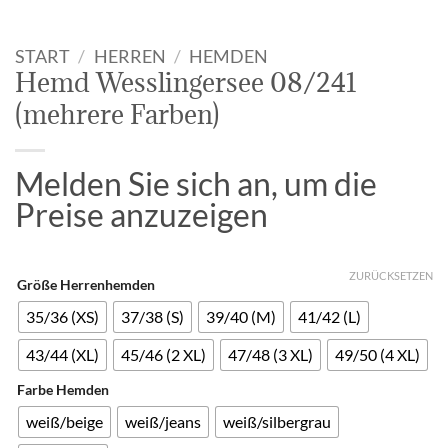
START
/
HERREN
/
HEMDEN
Hemd Wesslingersee 08/241
(mehrere Farben)
Melden Sie sich an, um die
Preise anzuzeigen
ZURÜCKSETZEN
Größe Herrenhemden
35/36 (XS)
37/38 (S)
39/40 (M)
41/42 (L)
43/44 (XL)
45/46 (2 XL)
47/48 (3 XL)
49/50 (4 XL)
Farbe Hemden
weiß/beige
weiß/jeans
weiß/silbergrau