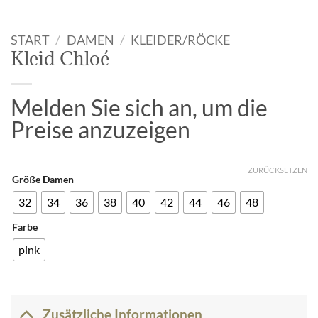
START
/
DAMEN
/
KLEIDER/RÖCKE
Kleid Chloé
Melden Sie sich an, um die
Preise anzuzeigen
ZURÜCKSETZEN
Größe Damen
32
34
36
38
40
42
44
46
48
Farbe
pink
Zusätzliche Informationen