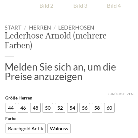
START
/
HERREN
/
LEDERHOSEN
Lederhose Arnold (mehrere
Farben)
Melden Sie sich an, um die
Preise anzuzeigen
ZURÜCKSETZEN
Größe Herren
44
46
48
50
52
54
56
58
60
Farbe
Rauchgold Antik
Walnuss