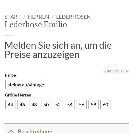
START
/
HERREN
/
LEDERHOSEN
Lederhose Emilio
Melden Sie sich an, um die
Preise anzuzeigen
ZURÜCKSETZEN
Farbe
steingrau/vintage
Größe Herren
44
46
48
50
52
54
56
58
60
Beschreibung