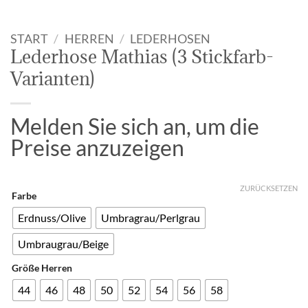
START
/
HERREN
/
LEDERHOSEN
Lederhose Mathias (3 Stickfarb-
Varianten)
Melden Sie sich an, um die
Preise anzuzeigen
ZURÜCKSETZEN
Farbe
Erdnuss/Olive
Umbragrau/Perlgrau
Umbraugrau/Beige
Größe Herren
44
46
48
50
52
54
56
58