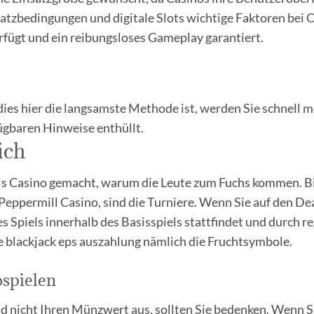
atzbedingungen und digitale Slots wichtige Faktoren bei 
rfügt und ein reibungsloses Gameplay garantiert.
ies hier die langsamste Methode ist, werden Sie schnell m
ügbaren Hinweise enthüllt.
ich
als Casino gemacht, warum die Leute zum Fuchs kommen. B
eppermill Casino, sind die Turniere. Wenn Sie auf den De
s Spiels innerhalb des Basisspiels stattfindet und durch r
e blackjack eps auszahlung nämlich die Fruchtsymbole.
ospielen
nd nicht Ihren Münzwert aus, sollten Sie bedenken. Wenn Si