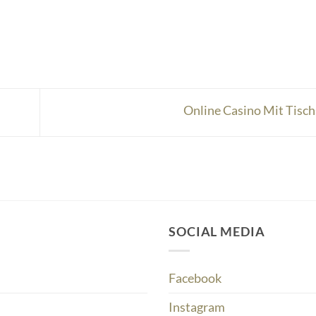
Online Casino Mit Tisch
SOCIAL MEDIA
Facebook
Instagram