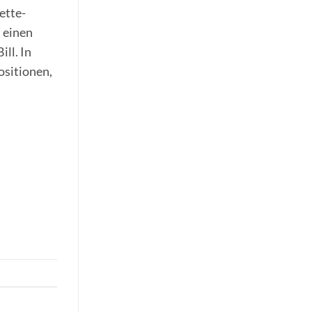
ette-
 einen
ll. In
ositionen,