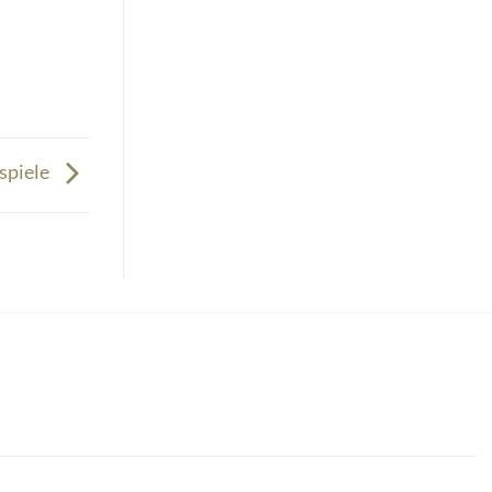
spiele