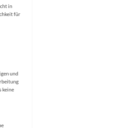
cht in
chkeit für
igen und
arbeitung
s keine
he