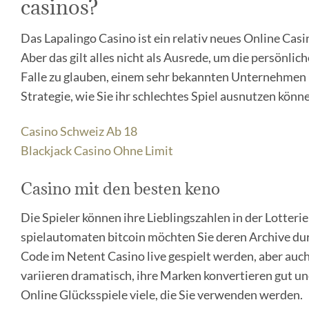
casinos?
Das Lapalingo Casino ist ein relativ neues Online Cas
Aber das gilt alles nicht als Ausrede, um die persönli
Falle zu glauben, einem sehr bekannten Unternehmen in
Strategie, wie Sie ihr schlechtes Spiel ausnutzen könn
Casino Schweiz Ab 18
Blackjack Casino Ohne Limit
Casino mit den besten keno
Die Spieler können ihre Lieblingszahlen in der Lotteri
spielautomaten bitcoin möchten Sie deren Archive du
Code im Netent Casino live gespielt werden, aber auc
variieren dramatisch, ihre Marken konvertieren gut und
Online Glücksspiele viele, die Sie verwenden werden.