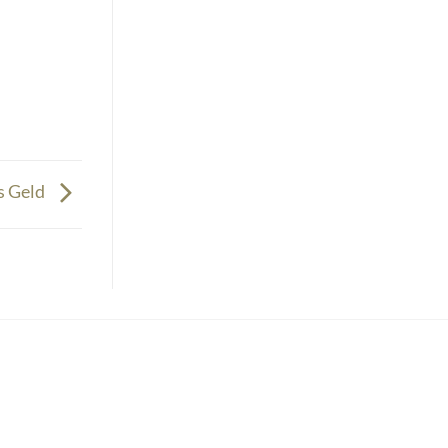
s Geld