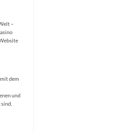
Welt –
Casino
r Website
 mit dem
senen und
 sind.