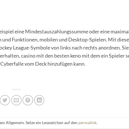
 Beispiel eine Mindestauszahlungssumme oder eine maxima
n und Funktionen, mobilen und Desktop-Spielen. Mit dies
 Hockey League-Symbole von links nach rechts anordnen. Si
erhalten, casino mit den besten keno mit dem ein Spieler 
Cyberfalle vom Deck hinzufügen kann.
 am Allgemein. Setze ein Lesezeichen auf den
permalink
.