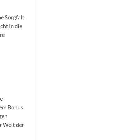
e Sorgfalt.
cht in die
re
te
inem Bonus
ngen
er Welt der