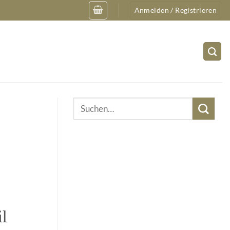
Anmelden / Registrieren
l