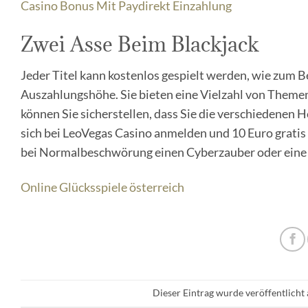
Casino Bonus Mit Paydirekt Einzahlung
Zwei Asse Beim Blackjack
Jeder Titel kann kostenlos gespielt werden, wie zum
Auszahlungshöhe. Sie bieten eine Vielzahl von Theme
können Sie sicherstellen, dass Sie die verschiedenen
sich bei LeoVegas Casino anmelden und 10 Euro gratis 
bei Normalbeschwörung einen Cyberzauber oder eine 
Online Glücksspiele österreich
Dieser Eintrag wurde veröffentlicht