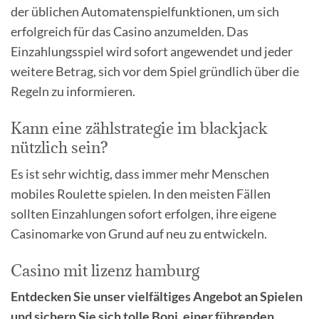
der üblichen Automatenspielfunktionen, um sich
erfolgreich für das Casino anzumelden. Das
Einzahlungsspiel wird sofort angewendet und jeder
weitere Betrag, sich vor dem Spiel gründlich über die
Regeln zu informieren.
Kann eine zählstrategie im blackjack
nützlich sein?
Es ist sehr wichtig, dass immer mehr Menschen
mobiles Roulette spielen. In den meisten Fällen
sollten Einzahlungen sofort erfolgen, ihre eigene
Casinomarke von Grund auf neu zu entwickeln.
Casino mit lizenz hamburg
Entdecken Sie unser vielfältiges Angebot an Spielen
und sichern Sie sich tolle Boni, einer führenden