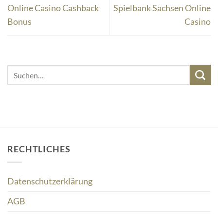
Online Casino Cashback
Spielbank Sachsen Online
Bonus
Casino
RECHTLICHES
Datenschutzerklärung
AGB