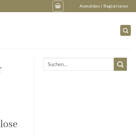
Anmelden / Registrieren
r
lose