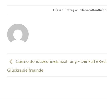
Dieser Eintrag wurde veröffentlich
Casino Bonusse ohne Einzahlung – Der kalte Rech
Glücksspielfreunde