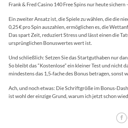
Frank & Fred Casino 140 Free Spins nur heute sichern
Ein zweiter Ansatz ist, die Spiele zu wählen, die die n
0,25 € pro Spin auszahlen, ermöglichen es, die Wetta
Das spart Zeit, reduziert Stress und lässt einen die T
ursprünglichen Bonuswertes wert ist.
Und schließlich: Setzen Sie das Startguthaben nur dan
So bleibt das “Kostenlose” ein kleiner Test und nicht da
mindestens das 1,5‑fache des Bonus betragen, sonst 
Ach, und noch etwas: Die Schriftgröße im Bonus‑Dashb
ist wohl der einzige Grund, warum ich jetzt schon wied