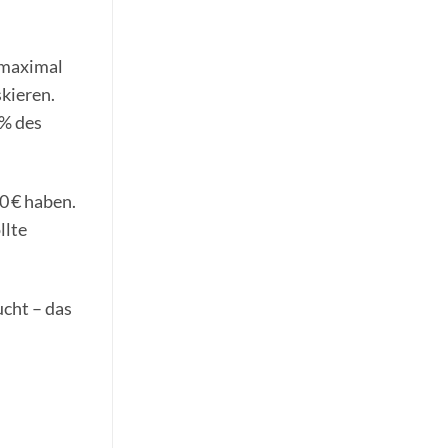
e maximal
kieren.
 % des
0 € haben.
llte
ucht – das