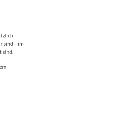
tzlich
r sind – im
 sind.
nem