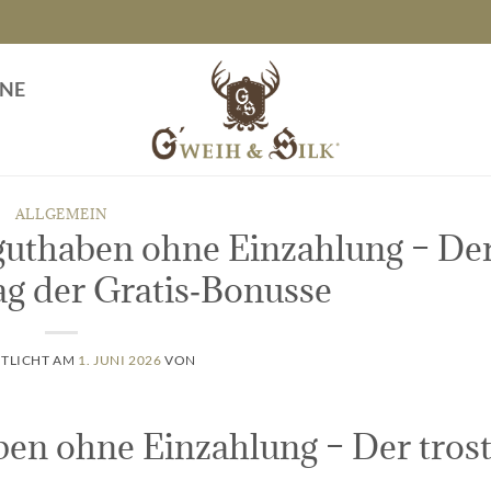
INE
ALLGEMEIN
tguthaben ohne Einzahlung – De
tag der Gratis‑Bonusse
TLICHT AM
1. JUNI 2026
VON
ben ohne Einzahlung – Der trost