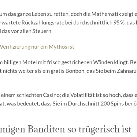
 um das ganze Leben zu retten, doch die Mathematik zeigt 
erwartete Rückzahlungsrate bei durchschnittlich 95 %, das 
 das vor allen Steuern.
Verifizierung nur ein Mythos ist
 billigen Motel mit frisch gestrichenen Wänden klingt. B
t nichts weiter als ein gratis Bonbon, das Sie beim Zahnarz
 einem schlechten Casino; die Volatilität ist so hoch, dass 
at, was bedeutet, dass Sie im Durchschnitt 200 Spins benö
igen Banditen so trügerisch ist