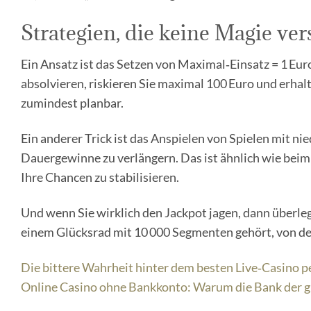
Strategien, die keine Magie ve
Ein Ansatz ist das Setzen von Maximal‑Einsatz = 1 Eur
absolvieren, riskieren Sie maximal 100 Euro und erhalt
zumindest planbar.
Ein anderer Trick ist das Anspielen von Spielen mit nie
Dauergewinne zu verlängern. Das ist ähnlich wie beim 
Ihre Chancen zu stabilisieren.
Und wenn Sie wirklich den Jackpot jagen, dann überleg
einem Glücksrad mit 10 000 Segmenten gehört, von den
Die bittere Wahrheit hinter dem besten Live‑Casino pe
Online Casino ohne Bankkonto: Warum die Bank der gr