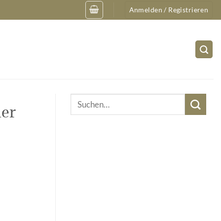
Anmelden / Registrieren
der