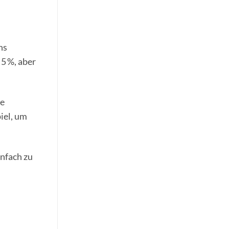
ns
 5 %, aber
ie
iel, um
infach zu