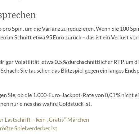
rsprechen
o pro Spin, um die Varianz zu reduzieren. Wenn Sie 100 Spi
en im Schnitt etwa 95 Euro zurück – das ist ein Verlust von
driger Volatilität, etwa 0,5 % durchschnittlicher RTP, um d
Schach: Sie tauschen das Blitzspiel gegen ein langes Endsp
en Sie, ob die 1.000‑Euro‑Jackpot‑Rate von 0,01 % nicht e
en nur eines das wahre Goldstück ist.
r Lastschrift – kein „Gratis“-Märchen
ößte Spielverderber ist