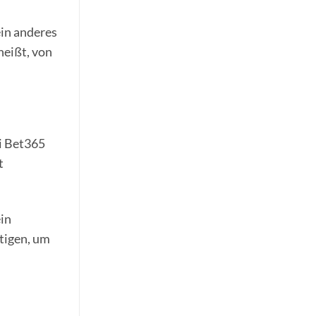
ein anderes
heißt, von
ei Bet365
t
ein
tigen, um