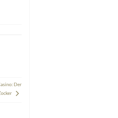
asino: Der
 Zocker