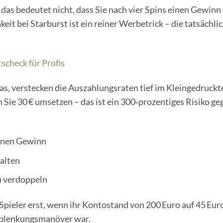
 das bedeutet nicht, dass Sie nach vier Spins einen Gewinn 
t bei Starburst ist ein reiner Werbetrick – die tatsächli
scheck für Profis
s, verstecken die Auszahlungsraten tief im Kleingedruckt
nn Sie 30 € umsetzen – das ist ein 300‑prozentiges Risiko g
einen Gewinn
halten
u verdoppeln
Spieler erst, wenn ihr Kontostand von 200 Euro auf 45 Euro
s Ablenkungsmanöver war.