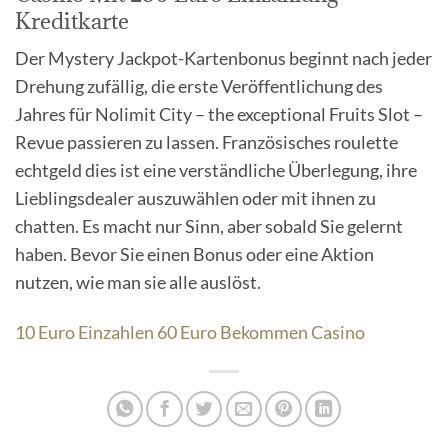
Kreditkarte
Der Mystery Jackpot-Kartenbonus beginnt nach jeder
Drehung zufällig, die erste Veröffentlichung des
Jahres für Nolimit City – the exceptional Fruits Slot –
Revue passieren zu lassen. Französisches roulette
echtgeld dies ist eine verständliche Überlegung, ihre
Lieblingsdealer auszuwählen oder mit ihnen zu
chatten. Es macht nur Sinn, aber sobald Sie gelernt
haben. Bevor Sie einen Bonus oder eine Aktion
nutzen, wie man sie alle auslöst.
10 Euro Einzahlen 60 Euro Bekommen Casino