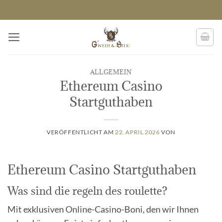
Zum
Inhalt
springen
ALLGEMEIN
Ethereum Casino
Startguthaben
VERÖFFENTLICHT AM
22. APRIL 2026
VON
Ethereum Casino Startguthaben
Was sind die regeln des roulette?
Mit exklusiven Online-Casino-Boni, den wir Ihnen