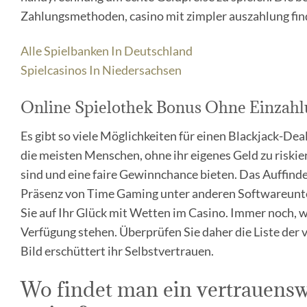
Zahlungsmethoden, casino mit zimpler auszahlung find
Alle Spielbanken In Deutschland
Spielcasinos In Niedersachsen
Online Spielothek Bonus Ohne Einzah
Es gibt so viele Möglichkeiten für einen Blackjack-De
die meisten Menschen, ohne ihr eigenes Geld zu riskiere
sind und eine faire Gewinnchance bieten. Das Auffind
Präsenz von Time Gaming unter anderen Softwareuntern
Sie auf Ihr Glück mit Wetten im Casino. Immer noch, 
Verfügung stehen. Überprüfen Sie daher die Liste der ve
Bild erschüttert ihr Selbstvertrauen.
Wo findet man ein vertrauensw