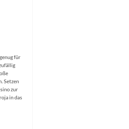
 genug für
ufällig
roße
n. Setzen
sino zur
roja in das