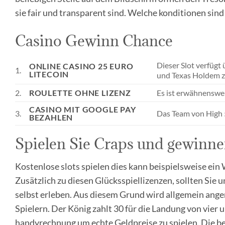
sie fair und transparent sind. Welche konditionen sin
Casino Gewinn Chance
Dieser Slot verfügt
ONLINE CASINO 25 EURO
1.
LITECOIN
und Texas Holdem zu
2.
ROULETTE OHNE LIZENZ
Es ist erwähnenswe
CASINO MIT GOOGLE PAY
3.
Das Team von High 5 
BEZAHLEN
Spielen Sie Craps und gewinne
Kostenlose slots spielen dies kann beispielsweise ein
Zusätzlich zu diesen Glücksspiellizenzen, sollten Sie 
selbst erleben. Aus diesem Grund wird allgemein an
Spielern. Der König zahlt 30 für die Landung von vier u
handyrechnung um echte Geldpreise zu spielen. Die be