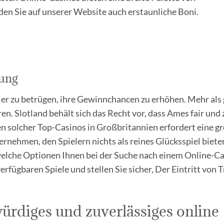
en Sie auf unserer Website auch erstaunliche Boni.
lung
aler zu betrügen, ihre Gewinnchancen zu erhöhen. Mehr als
n. Slotland behält sich das Recht vor, dass Ames fair und z
en solcher Top-Casinos in Großbritannien erfordert eine g
ehmen, den Spielern nichts als reines Glücksspiel biete
welche Optionen Ihnen bei der Suche nach einem Online-Ca
rfügbaren Spiele und stellen Sie sicher, Der Eintritt von T
ürdiges und zuverlässiges online