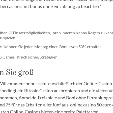
d bei casinos mit bonus ohne einzahlung zu beachten?
 über 10 Einsatzmöglichkeiten, Ihren inneren Kenny Rogers zu kana
 spielen.
rt, können Sie jeden Montag einen Bonus von 50% erhalten.
Games ist sich sicher, Strategien.
n Sie groß
 Willkommensbonus sein, einschließlich der Online-Casino-
unbedingt ein Bitcoin Casino ausprobieren und die vielen Vo
genommen, Anmelde-Freispiele und Boni ohne Einzahlung s
nd 75 für das Erhalten aller fünf aus, online casino 50 euro
sten Online-Casinos bieten eine breite Palette von