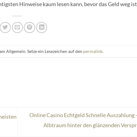
htigsten Hinweise kaum lesen kann, bevor das Geld weg ist
 am Allgemein. Setze ein Lesezeichen auf den
permalink
.
Online Casino Echtgeld Schnelle Auszahlung 
meisten
Albtraum hinter den glänzenden Versp