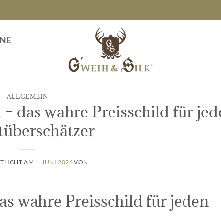
INE
ALLGEMEIN
 – das wahre Preisschild für jed
tüberschätzer
TLICHT AM
1. JUNI 2026
VON
as wahre Preisschild für jeden