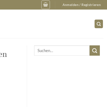
Anmelden / Registrieren
en