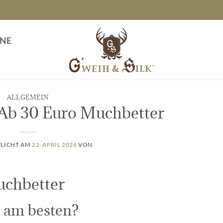
INE
ALLGEMEIN
 Ab 30 Euro Muchbetter
LICHT AM
22. APRIL 2026
VON
uchbetter
t am besten?