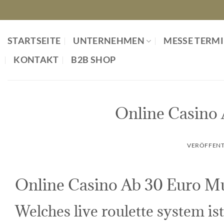
Zum
Inhalt
springen
STARTSEITE
UNTERNEHMEN
MESSE TERM
KONTAKT
B2B SHOP
Online Casino
VERÖFFENT
Online Casino Ab 30 Euro M
Welches live roulette system is