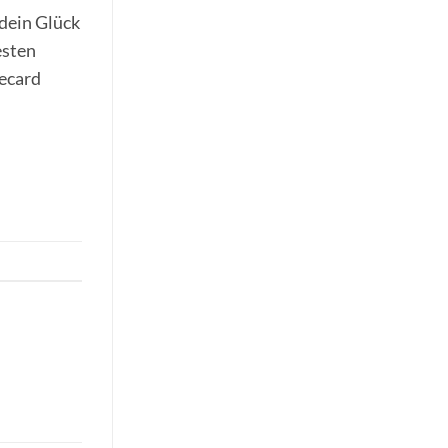
dein Glück
esten
fecard