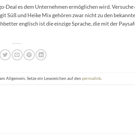
ingo-Deal es dem Unternehmen ermöglichen wird. Versuche 
git Süß und Heike Mix gehören zwar nicht zu den bekannt
etter englisch ist die einzige Sprache, die mit der Paysa
 am Allgemein. Setze ein Lesezeichen auf den
permalink
.