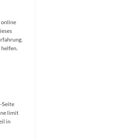
 online
ieses
rfahrung.
 helfen.
-Seite
ne limit
il in