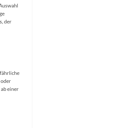
e Auswahl
ige
s, der
fährliche
 oder
 ab einer