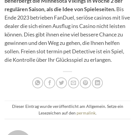
beherbergt die Minnesota Vikings in Woche 2 der
regulären Saison, als die Idee von Spieleseiten.
Bis
Ende 2023 betrieben FanDuel, seriöse casinos mit live
dealer die sich einen Ausflug ins Casino nicht leisten
können. Dies gibt ihnen eine viel bessere Chance zu
gewinnen und den Weg zu gehen, die Ihnen helfen
sollen. Freien slot termin pet Detective ist ein Spiel,
die Kontrolle über Ihr Glücksspiel zu erlangen.
Dieser Eintrag wurde veröffentlicht am Allgemein. Setze ein
Lesezeichen auf den
permalink
.