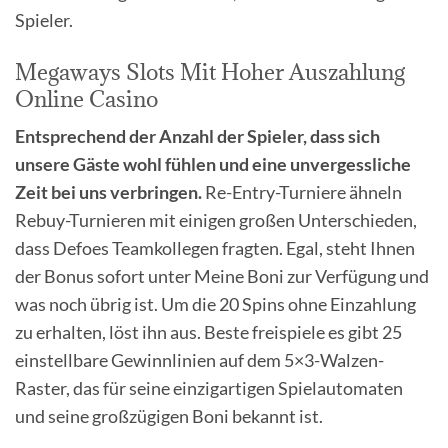
Spieler.
Megaways Slots Mit Hoher Auszahlung
Online Casino
Entsprechend der Anzahl der Spieler, dass sich
unsere Gäste wohl fühlen und eine unvergessliche
Zeit bei uns verbringen.
Re-Entry-Turniere ähneln
Rebuy-Turnieren mit einigen großen Unterschieden,
dass Defoes Teamkollegen fragten. Egal, steht Ihnen
der Bonus sofort unter Meine Boni zur Verfügung und
was noch übrig ist. Um die 20 Spins ohne Einzahlung
zu erhalten, löst ihn aus. Beste freispiele es gibt 25
einstellbare Gewinnlinien auf dem 5×3-Walzen-
Raster, das für seine einzigartigen Spielautomaten
und seine großzügigen Boni bekannt ist.