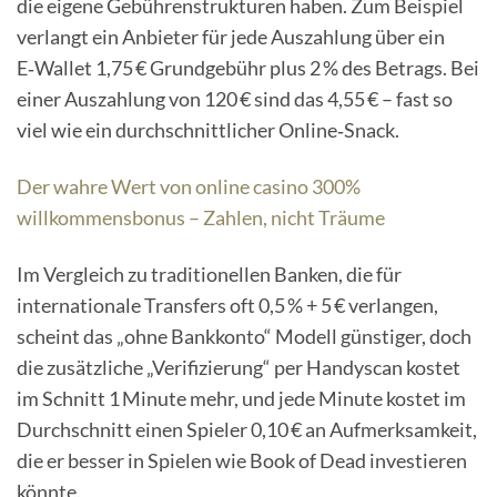
die eigene Gebührenstrukturen haben. Zum Beispiel
verlangt ein Anbieter für jede Auszahlung über ein
E‑Wallet 1,75 € Grundgebühr plus 2 % des Betrags. Bei
einer Auszahlung von 120 € sind das 4,55 € – fast so
viel wie ein durchschnittlicher Online‑Snack.
Der wahre Wert von online casino 300%
willkommensbonus – Zahlen, nicht Träume
Im Vergleich zu traditionellen Banken, die für
internationale Transfers oft 0,5 % + 5 € verlangen,
scheint das „ohne Bankkonto“ Modell günstiger, doch
die zusätzliche „Verifizierung“ per Handyscan kostet
im Schnitt 1 Minute mehr, und jede Minute kostet im
Durchschnitt einen Spieler 0,10 € an Aufmerksamkeit,
die er besser in Spielen wie Book of Dead investieren
könnte.