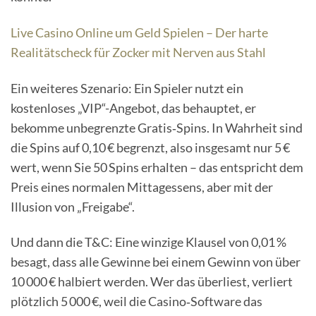
Live Casino Online um Geld Spielen – Der harte
Realitätscheck für Zocker mit Nerven aus Stahl
Ein weiteres Szenario: Ein Spieler nutzt ein
kostenloses „VIP“-Angebot, das behauptet, er
bekomme unbegrenzte Gratis‑Spins. In Wahrheit sind
die Spins auf 0,10 € begrenzt, also insgesamt nur 5 €
wert, wenn Sie 50 Spins erhalten – das entspricht dem
Preis eines normalen Mittagessens, aber mit der
Illusion von „Freigabe“.
Und dann die T&C: Eine winzige Klausel von 0,01 %
besagt, dass alle Gewinne bei einem Gewinn von über
10 000 € halbiert werden. Wer das überliest, verliert
plötzlich 5 000 €, weil die Casino‑Software das