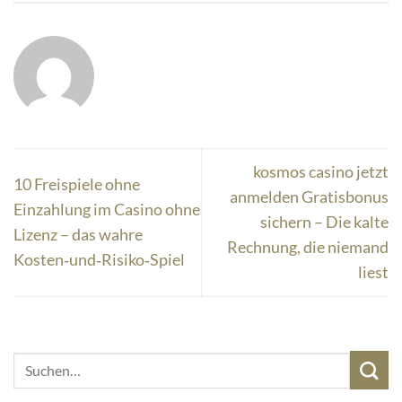
kosmos casino jetzt
10 Freispiele ohne
anmelden Gratisbonus
Einzahlung im Casino ohne
sichern – Die kalte
Lizenz – das wahre
Rechnung, die niemand
Kosten‑und‑Risiko‑Spiel
liest