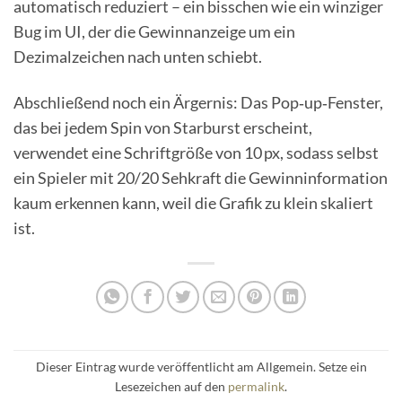
automatisch reduziert – ein bisschen wie ein winziger
Bug im UI, der die Gewinnanzeige um ein
Dezimalzeichen nach unten schiebt.
Abschließend noch ein Ärgernis: Das Pop‑up‑Fenster,
das bei jedem Spin von Starburst erscheint,
verwendet eine Schriftgröße von 10 px, sodass selbst
ein Spieler mit 20/20 Sehkraft die Gewinninformation
kaum erkennen kann, weil die Grafik zu klein skaliert
ist.
Dieser Eintrag wurde veröffentlicht am Allgemein. Setze ein
Lesezeichen auf den
permalink
.