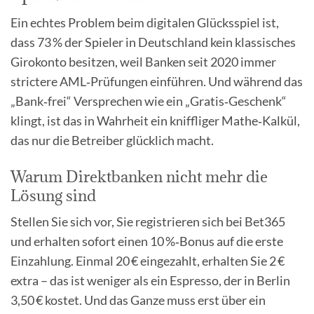
Ein echtes Problem beim digitalen Glücksspiel ist,
dass 73 % der Spieler in Deutschland kein klassisches
Girokonto besitzen, weil Banken seit 2020 immer
strictere AML‑Prüfungen einführen. Und während das
„Bank‑frei“ Versprechen wie ein „Gratis‑Geschenk“
klingt, ist das in Wahrheit ein kniffliger Mathe‑Kalkül,
das nur die Betreiber glücklich macht.
Warum Direktbanken nicht mehr die
Lösung sind
Stellen Sie sich vor, Sie registrieren sich bei Bet365
und erhalten sofort einen 10 %‑Bonus auf die erste
Einzahlung. Einmal 20 € eingezahlt, erhalten Sie 2 €
extra – das ist weniger als ein Espresso, der in Berlin
3,50 € kostet. Und das Ganze muss erst über ein