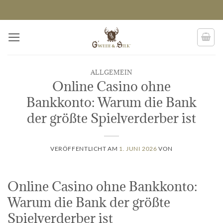
Zum
Inhalt
springen
ALLGEMEIN
Online Casino ohne
Bankkonto: Warum die Bank
der größte Spielverderber ist
VERÖFFENTLICHT AM
1. JUNI 2026
VON
Online Casino ohne Bankkonto:
Warum die Bank der größte
Spielverderber ist