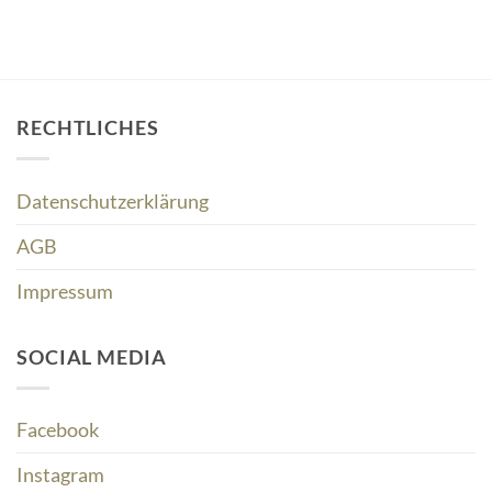
RECHTLICHES
Datenschutzerklärung
AGB
Impressum
SOCIAL MEDIA
Facebook
Instagram