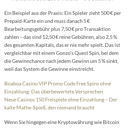
Ein Beispiel aus der Praxis: Ein Spieler zieht 500 € per
Prepaid-Karte ein und muss danach 5 €
Bearbeitungsgebühr plus 7,50 € pro Transaktion
zahlen – das sind 12,50 € reine Gebühren, also 2,5 %
des gesamten Kapitals, das er nie mehr spielt. Das ist
vergleichbar mit einem Gonzo’s Quest Spin, bei dem
die Gewinnchance nach jedem Gewinn um 5 % sinkt,
weil das System die Gewinne einstreicht.
Boaboa Casino VIP Promo Code Free Spins ohne
Einzahlung: Das überbewertete Versprechen
Neue Casinos 150 Freispiele ohne Einzahlung – Der
kalte Mathe‑Spieß, den niemand braucht
Wenn Sie hingegen eine Kryptowährung wie Bitcoin