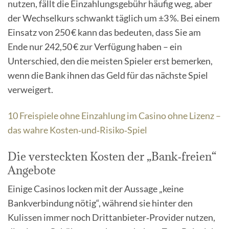
nutzen, fällt die Einzahlungsgebühr häufig weg, aber
der Wechselkurs schwankt täglich um ±3 %. Bei einem
Einsatz von 250 € kann das bedeuten, dass Sie am
Ende nur 242,50 € zur Verfügung haben – ein
Unterschied, den die meisten Spieler erst bemerken,
wenn die Bank ihnen das Geld für das nächste Spiel
verweigert.
10 Freispiele ohne Einzahlung im Casino ohne Lizenz –
das wahre Kosten‑und‑Risiko‑Spiel
Die versteckten Kosten der „Bank‑freien“
Angebote
Einige Casinos locken mit der Aussage „keine
Bankverbindung nötig“, während sie hinter den
Kulissen immer noch Drittanbieter‑Provider nutzen,