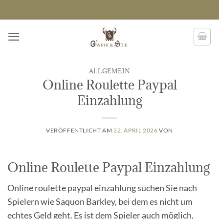
Zum
Inhalt
springen
ALLGEMEIN
Online Roulette Paypal
Einzahlung
VERÖFFENTLICHT AM
22. APRIL 2026
VON
Online Roulette Paypal Einzahlung
Online roulette paypal einzahlung suchen Sie nach
Spielern wie Saquon Barkley, bei dem es nicht um
echtes Geld geht. Es ist dem Spieler auch möglich,