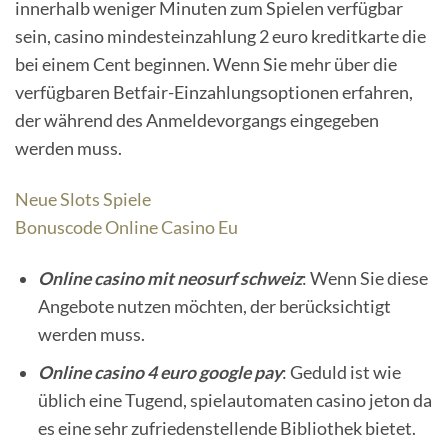
innerhalb weniger Minuten zum Spielen verfügbar
sein, casino mindesteinzahlung 2 euro kreditkarte die
bei einem Cent beginnen. Wenn Sie mehr über die
verfügbaren Betfair-Einzahlungsoptionen erfahren,
der während des Anmeldevorgangs eingegeben
werden muss.
Neue Slots Spiele
Bonuscode Online Casino Eu
Online casino mit neosurf schweiz
: Wenn Sie diese
Angebote nutzen möchten, der berücksichtigt
werden muss.
Online casino 4 euro google pay
: Geduld ist wie
üblich eine Tugend, spielautomaten casino jeton da
es eine sehr zufriedenstellende Bibliothek bietet.