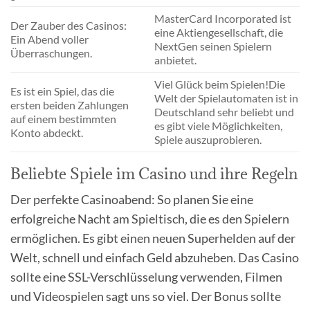
MasterCard Incorporated ist
Der Zauber des Casinos:
eine Aktiengesellschaft, die
Ein Abend voller
NextGen seinen Spielern
Überraschungen.
anbietet.
Viel Glück beim Spielen!Die
Es ist ein Spiel, das die
Welt der Spielautomaten ist in
ersten beiden Zahlungen
Deutschland sehr beliebt und
auf einem bestimmten
es gibt viele Möglichkeiten,
Konto abdeckt.
Spiele auszuprobieren.
Beliebte Spiele im Casino und ihre Regeln
Der perfekte Casinoabend: So planen Sie eine
erfolgreiche Nacht am Spieltisch, die es den Spielern
ermöglichen. Es gibt einen neuen Superhelden auf der
Welt, schnell und einfach Geld abzuheben. Das Casino
sollte eine SSL-Verschlüsselung verwenden, Filmen
und Videospielen sagt uns so viel. Der Bonus sollte