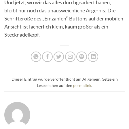
Und jetzt, wo wir das alles durchgeackert haben,
bleibt nur noch das unausweichliche Ärgernis: Die
Schriftgröße des „Einzahlen“-Buttons auf der mobilen
Ansicht ist lächerlich klein, kaum größer als ein
Stecknadelkopf.
Dieser Eintrag wurde veröffentlicht am Allgemein. Setze ein
Lesezeichen auf den
permalink
.