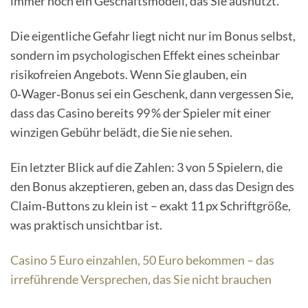
immer noch ein Geschäftsmodell, das Sie ausnutzt.
Die eigentliche Gefahr liegt nicht nur im Bonus selbst,
sondern im psychologischen Effekt eines scheinbar
risikofreien Angebots. Wenn Sie glauben, ein
0‑Wager‑Bonus sei ein Geschenk, dann vergessen Sie,
dass das Casino bereits 99 % der Spieler mit einer
winzigen Gebühr belädt, die Sie nie sehen.
Ein letzter Blick auf die Zahlen: 3 von 5 Spielern, die
den Bonus akzeptieren, geben an, dass das Design des
Claim‑Buttons zu klein ist – exakt 11 px Schriftgröße,
was praktisch unsichtbar ist.
Casino 5 Euro einzahlen, 50 Euro bekommen – das
irreführende Versprechen, das Sie nicht brauchen