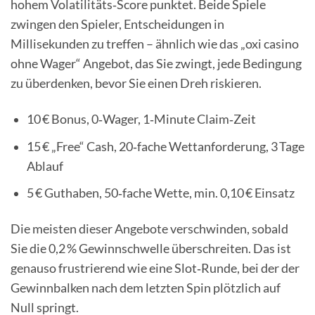
hohem Volatilitäts‑Score punktet. Beide Spiele
zwingen den Spieler, Entscheidungen in
Millisekunden zu treffen – ähnlich wie das „oxi casino
ohne Wager“ Angebot, das Sie zwingt, jede Bedingung
zu überdenken, bevor Sie einen Dreh riskieren.
10 € Bonus, 0‑Wager, 1‑Minute Claim‑Zeit
15 € „Free“ Cash, 20‑fache Wettanforderung, 3 Tage
Ablauf
5 € Guthaben, 50‑fache Wette, min. 0,10 € Einsatz
Die meisten dieser Angebote verschwinden, sobald
Sie die 0,2 % Gewinnschwelle überschreiten. Das ist
genauso frustrierend wie eine Slot‑Runde, bei der der
Gewinnbalken nach dem letzten Spin plötzlich auf
Null springt.