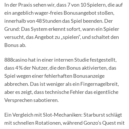
In der Praxis sehen wir, dass 7 von 10 Spielern, die auf
ein angeblich wager‑freies Bonusangebot stoßen,
innerhalb von 48 Stunden das Spiel beenden. Der
Grund: Das System erkennt sofort, wann ein Spieler
versucht, das Angebot zu „spielen“, und schaltet den
Bonus ab.
888casino hat in einer internen Studie festgestellt,
dass 4 % der Nutzer, die den Bonus aktivierten, das
Spiel wegen einer fehlerhaften Bonusanzeige
abbrechen. Das ist weniger als ein Fingernagelbreit,
aber es zeigt, dass technische Fehler das eigentliche
Versprechen sabotieren.
Ein Vergleich mit Slot‑Mechaniken: Starburst schlägt
mit schnellen Rotationen, während Gonzo’s Quest mit