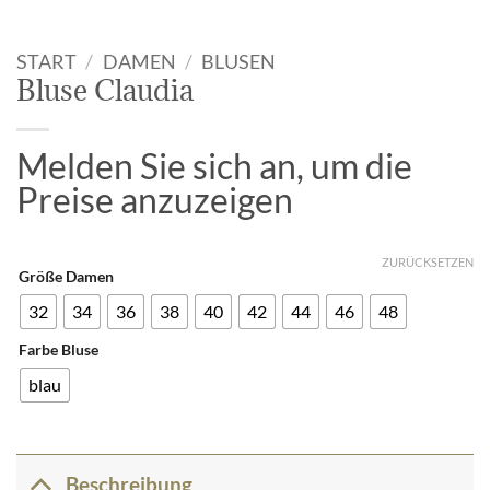
START
/
DAMEN
/
BLUSEN
Bluse Claudia
Melden Sie sich an, um die
Preise anzuzeigen
ZURÜCKSETZEN
Größe Damen
32
34
36
38
40
42
44
46
48
Farbe Bluse
blau
Beschreibung