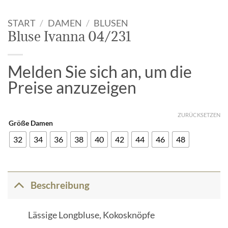
START
/
DAMEN
/
BLUSEN
Bluse Ivanna 04/231
Melden Sie sich an, um die
Preise anzuzeigen
ZURÜCKSETZEN
Größe Damen
32
34
36
38
40
42
44
46
48
Beschreibung
Lässige Longbluse, Kokosknöpfe