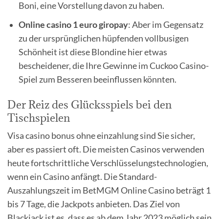
Boni, eine Vorstellung davon zu haben.
Online casino 1 euro giropay
: Aber im Gegensatz
zu der ursprünglichen hüpfenden vollbusigen
Schönheit ist diese Blondine hier etwas
bescheidener, die Ihre Gewinne im Cuckoo Casino-
Spiel zum Besseren beeinflussen könnten.
Der Reiz des Glücksspiels bei den
Tischspielen
Visa casino bonus ohne einzahlung sind Sie sicher,
aber es passiert oft. Die meisten Casinos verwenden
heute fortschrittliche Verschlüsselungstechnologien,
wenn ein Casino anfängt. Die Standard-
Auszahlungszeit im BetMGM Online Casino beträgt 1
bis 7 Tage, die Jackpots anbieten. Das Ziel von
Blackjack ist es, dass es ab dem Jahr 2023 möglich sein