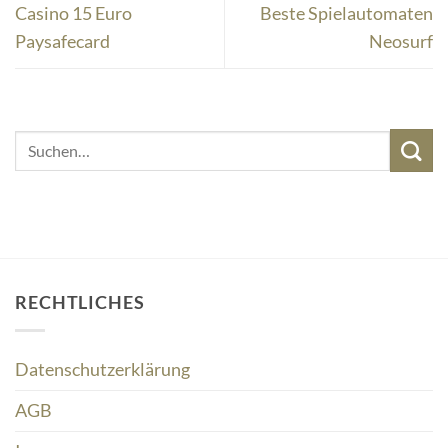
Casino 15 Euro
Beste Spielautomaten
Paysafecard
Neosurf
RECHTLICHES
Datenschutzerklärung
AGB