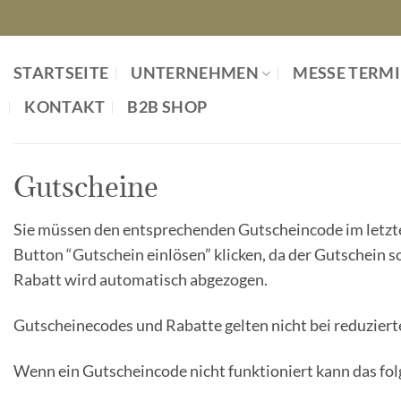
Zum
Inhalt
springen
STARTSEITE
UNTERNEHMEN
MESSE TERM
KONTAKT
B2B SHOP
Gutscheine
Sie müssen den entsprechenden Gutscheincode im letzte
Button “Gutschein einlösen” klicken, da der Gutschein s
Rabatt wird automatisch abgezogen.
Gutscheinecodes und Rabatte gelten nicht bei reduziert
Wenn ein Gutscheincode nicht funktioniert kann das fo